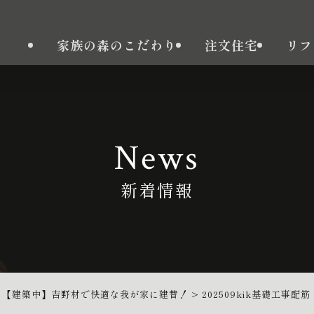
家族の森のこだわり
注文住宅
リフ
News
新着情報
>
【建築中】吉野材で快適な我が家に建替！
>
202509kik基礎工事配筋