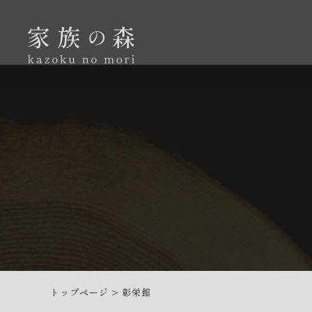
トップページ
>
彰栄館