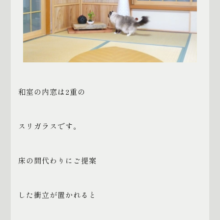
和室の内窓は
2
重の
スリガラスです。
床の間代わりにご提案
した衝立が置かれると