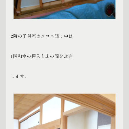
2
階の子供室のクロス張り中は
1
階和室の押入と床の間を改造
します。