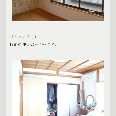
（ビフォア↓）
以前の押入ｸﾛｰｾﾞｯﾄです。