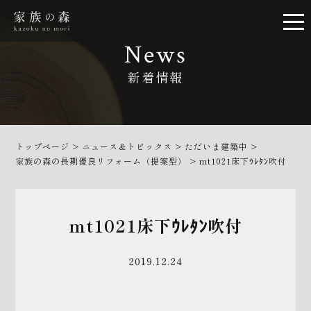
News
新着情報
トップページ
>
ニュース＆トピックス
>
ただいま建築中
>
家族の森の長期優良リフォーム（提案型）
>
mt1021床下ｳﾚﾀﾝ吹付
mt1021床下ｳﾚﾀﾝ吹付
2019.12.24