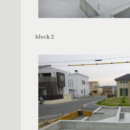
block
２