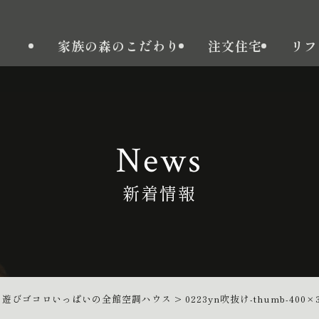
家族の森のこだわり
注文住宅
リフ
News
新着情報
>
遊びゴコロいっぱいの全館空調ハウス
>
0223yn吹抜け-thumb-400×3