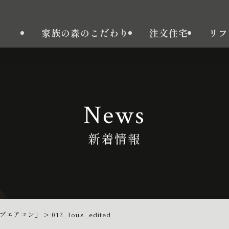
家族の森のこだわり
注文住宅
リフ
News
新着情報
ブエアコン」
>
012_lous_edited