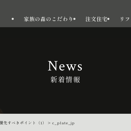
家族の森のこだわり
注文住宅
リフ
News
新着情報
優先すべきポイント（1）
>
c_plate_jp