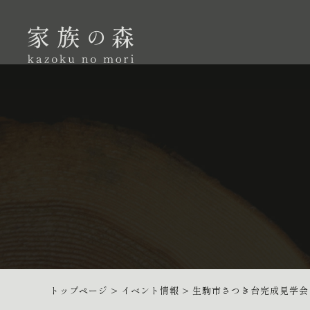
トップページ
>
イベント情報
>
生駒市さつき台完成見学会（