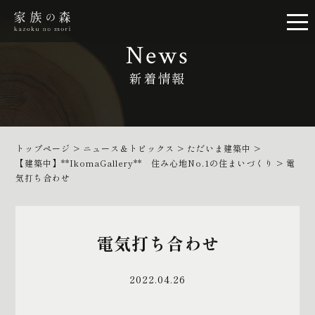
News
新着情報
トップページ
>
ニュース＆トピックス
>
ただいま建築中
>
【建築中】**IkomaGallery** 住み心地No.1の住まいづくり
>
電
気打ち合わせ
電気打ち合わせ
2022.04.26