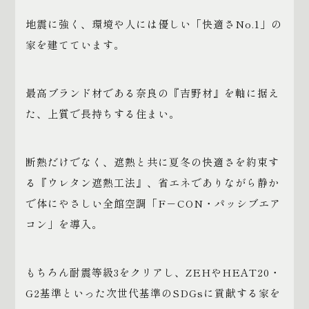
地震に強く、環境や人には優しい「快適さNo.1」の
家を建てています。
最高ブランド材である奈良の『吉野材』を軸に据え
た、上質で長持ちする住まい。
断熱だけでなく、遮熱と共に夏冬の快適さを約束す
る『ウレタン遮熱工法』、省エネでありながら静か
で体にやさしい全館空調「F－CON・パッシブエア
コン」を導入。
もちろん耐震等級3をクリアし、ZEHやHEAT20・
G2基準といった次世代基準のSDGsに貢献する家を