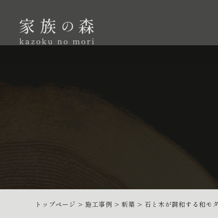
トップページ
>
施工事例
>
新築
>
石と木が調和する和モ